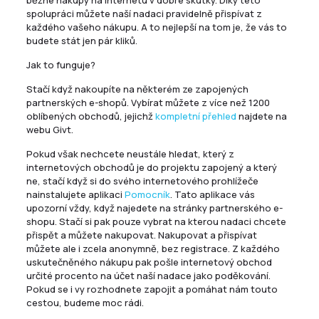
běžné nákupy na internetu v dobré skutky. Díky této
spolupráci můžete naší nadaci pravidelně přispívat z
každého vašeho nákupu. A to nejlepší na tom je, že vás to
budete stát jen pár kliků.
Jak to funguje?
Stačí když nakoupíte na některém ze zapojených
partnerských e-shopů. Vybírat můžete z více než 1200
oblíbených obchodů, jejichž
kompletní přehled
najdete na
webu Givt.
Pokud však nechcete neustále hledat, který z
internetových obchodů je do projektu zapojený a který
ne, stačí když si do svého internetového prohlížeče
nainstalujete aplikaci
Pomocník
. Tato aplikace vás
upozorní vždy, když najedete na stránky partnerského e-
shopu. Stačí si pak pouze vybrat na kterou nadaci chcete
přispět a můžete nakupovat. Nakupovat a přispívat
můžete ale i zcela anonymně, bez registrace. Z každého
uskutečněného nákupu pak pošle internetový obchod
určité procento na účet naší nadace jako poděkování.
Pokud se i vy rozhodnete zapojit a pomáhat nám touto
cestou, budeme moc rádi.