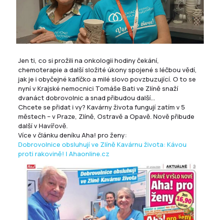
Jen ti, co si prožili na onkologii hodiny čekání,
chemoterapie a další složité úkony spojené s léčbou vědí,
jak je i obyčejné kafíčko a milé slovo povzbuzující. O to se
nyní v Krajské nemocnici Tomáše Bati ve Zlíně snaží
dvanáct dobrovolnic a snad přibudou další…
Chcete se přidat i vy? Kavárny života fungují zatím v 5
městech – v Praze, Zlíně, Ostravě a Opavě. Nově přibude
další v Havířově.
Více v článku deníku Aha! pro ženy:
Dobrovolnice obsluhují ve Zlíně Kavárnu života: Kávou
proti rakovině! | Ahaonline.cz