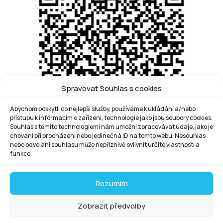
Spravovat Souhlas s cookies
Abychom poskytli co nejlepší služby, používáme k ukládání a/nebo
přístupu k informacím o zařízení, technologie jako jsou soubory cookies.
Souhlas s těmito technologiemi nám umožní zpracovávat údaje, jako je
chování při procházení nebo jedinečná ID na tomto webu. Nesouhlas
nebo odvolání souhlasu může nepříznivě ovlivnit určité vlastnosti a
funkce.
Rozumím
Zobrazit předvolby
© 2026 Nadační fond Pavla Novotného. Realizace ©
2023,
Xcreative - webdesign
.