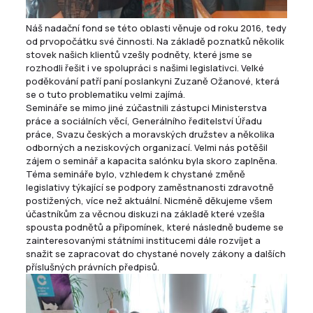
Náš nadační fond se této oblasti věnuje od roku 2016, tedy
od prvopočátku své činnosti. Na základě poznatků několik
stovek našich klientů vzešly podněty, které jsme se
rozhodli řešit i ve spolupráci s našimi legislativci. Velké
poděkování patří paní poslankyni Zuzaně Ožanové, která
se o tuto problematiku velmi zajímá.
Semináře se mimo jiné zúčastnili zástupci Ministerstva
práce a sociálních věcí, Generálního ředitelství Úřadu
práce, Svazu českých a moravských družstev a několika
odborných a neziskových organizací. Velmi nás potěšil
zájem o seminář a kapacita salónku byla skoro zaplněna.
Téma semináře bylo, vzhledem k chystané změně
legislativy týkající se podpory zaměstnanosti zdravotně
postižených, více než aktuální. Nicméně děkujeme všem
účastníkům za věcnou diskuzi na základě které vzešla
spousta podnětů a připomínek, které následně budeme se
zainteresovanými státními institucemi dále rozvíjet a
snažit se zapracovat do chystané novely zákony a dalších
příslušných právních předpisů.