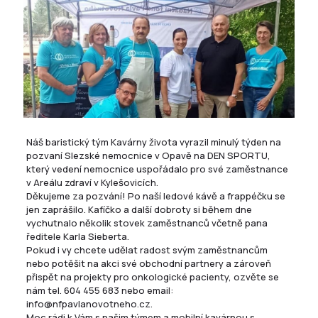
Náš baristický tým
Kavárny života
vyrazil minulý týden na
pozvaní
Slezské nemocnice v Opavě
na DEN SPORTU,
který vedení nemocnice uspořádalo pro své zaměstnance
v Areálu zdraví v Kylešovicích.
Děkujeme za pozvání! Po naší ledové kávě a frappéčku se
jen zaprášilo. Kafíčko a další dobroty si během dne
vychutnalo několik stovek zaměstnanců včetně pana
ředitele Karla Sieberta.
Pokud i vy chcete udělat radost svým zaměstnancům
nebo potěšit na akci své obchodní partnery a zároveň
přispět na projekty pro onkologické pacienty, ozvěte se
nám tel. 604 455 683 nebo email:
info@nfpavlanovotneho.cz.
Moc rádi k Vám s našim týmem a mobilní kavárnou s