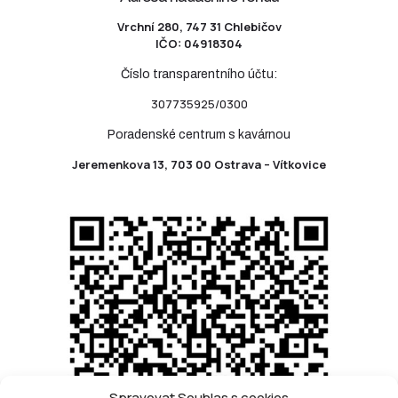
Vrchní 280, 747 31 Chlebičov
IČO: 04918304
Číslo transparentního účtu:
307735925/0300
Poradenské centrum s kavárnou
Jeremenkova 13, 703 00 Ostrava – Vítkovice
Spravovat Souhlas s cookies