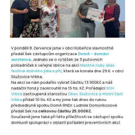
V pondělí 8. července jsme v obci
Kobeřice
slavnostně
předali šek zástupcům organizace
DomA – domácí
asistence
.
Jednalo se o výtěžek ze 3 putovních
pokladniček k veřejné sbírce na akci
Mastné huby alias
festival dobrého jídla a pití
, která se konala dne 29.6. v obci
Služovice-Vrbka.
Na akci se nám podařilo vybrat částku 13.900Kč a náš
nadační fond ji zaokrouhlil na 15 tis. Kč. Pořádající
SDH
Vrbka
zastoupená starostou
Obec Služovice a místní část
Vrbka
přidali 10 tis. Kč a my jsme tak dnes do rukou
předsedkyně spolku DomA RNDr. Ludmile Domonkosové
předali šek na
celkovou částku 25.000Kč.
Současně jsme také při této příležitosti se zástupci spolku
domluvili spolupráci v oblasti pořádání preventivních akcí.