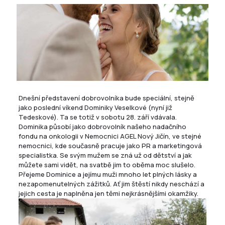
Dnešní představení dobrovolníka bude speciální, stejně
jako poslední víkend Dominiky Veselkové (nyní již
Tedeskové). Ta se totiž v sobotu 28. září vdávala.
Dominika působí jako dobrovolník našeho nadačního
fondu na onkologii v
Nemocnici AGEL Nový Jičín
, ve stejné
nemocnici, kde současně pracuje jako PR a marketingová
specialistka. Se svým mužem se zná už od dětství a jak
můžete sami vidět, na svatbě jim to oběma moc slušelo.
Přejeme Dominice a jejímu muži mnoho let plných lásky a
nezapomenutelných zážitků. Ať jim štěstí nikdy neschází a
jejich cesta je naplněna jen těmi nejkrásnějšími okamžiky.