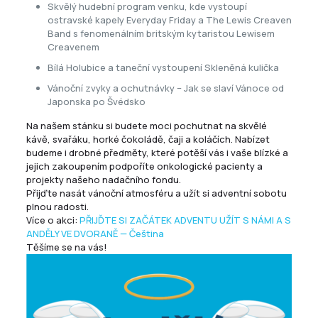
Skvělý hudební program venku, kde vystoupí
ostravské kapely Everyday Friday a The Lewis Creaven
Band s fenomenálním britským kytaristou Lewisem
Creavenem
Bílá Holubice a taneční vystoupení Skleněná kulička
Vánoční zvyky a ochutnávky – Jak se slaví Vánoce od
Japonska po Švédsko
Na našem stánku si budete moci pochutnat na skvělé
kávě, svařáku, horké čokoládě, čaji a koláčích. Nabízet
budeme i drobné předměty, které potěší vás i vaše blízké a
jejich zakoupením podpoříte onkologické pacienty a
projekty našeho nadačního fondu.
Přijďte nasát vánoční atmosféru a užít si adventní sobotu
plnou radosti.
Více o akci:
PŘIJĎTE SI ZAČÁTEK ADVENTU UŽÍT S NÁMI A S
ANDĚLY VE DVORANĚ — Čeština
Těšíme se na vás!