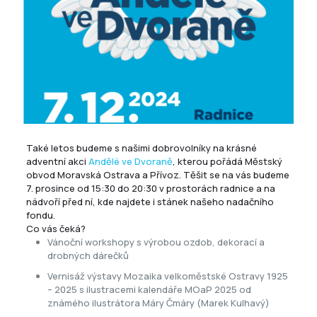
Také letos budeme s našimi dobrovolníky na krásné
adventní akci
Andělé ve Dvoraně
, kterou pořádá
Městský
obvod Moravská Ostrava a Přívoz
. Těšit se na vás budeme
7. prosince od 15:30 do 20:30 v prostorách radnice a na
nádvoří před ní, kde najdete i stánek našeho nadačního
fondu.
Co vás čeká?
Vánoční workshopy s výrobou ozdob, dekorací a
drobných dárečků
Vernisáž výstavy Mozaika velkoměstské Ostravy 1925
– 2025 s ilustracemi kalendáře MOaP 2025 od
známého ilustrátora Máry Čmáry (Marek Kulhavý)