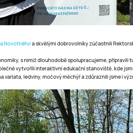
la Novotného
a skvělými dobrovolníky zúčastnili Rektors
omiky, s nimiž dlouhodobě spolupracujeme, připravili tu
lečně vytvořili interaktivní edukační stanoviště, kde j
 varlata, ledviny, močový měchýř a zdůraznili jsme i vý